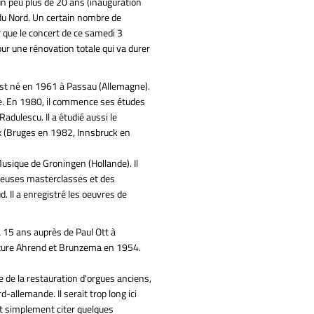
un peu plus de 20 ans (inauguration
 du Nord. Un certain nombre de
r que le concert de ce samedi 3
ur une rénovation totale qui va durer
st né en 1961 à Passau (Allemagne).
tale. En 1980, il commence ses études
adulescu. Il a étudié aussi le
x (Bruges en 1982, Innsbruck en
usique de Groningen (Hollande). Il
breuses masterclasses et des
d. Il a enregistré les oeuvres de
 15 ans auprès de Paul Ott à
cture Ahrend et Brunzema en 1954.
 de la restauration d'orgues anciens,
-allemande. Il serait trop long ici
t simplement citer quelques