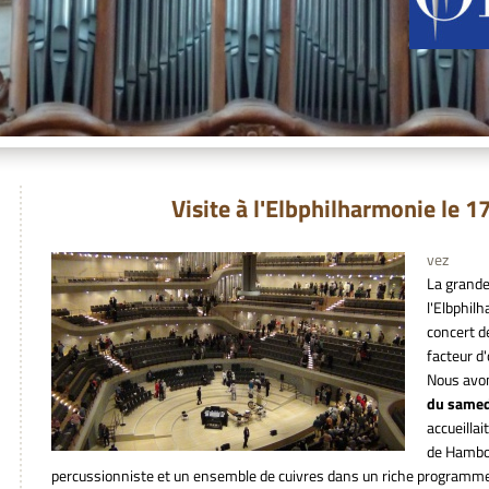
Visite à l'Elbphilharmonie le 17 
vez
La grande
l'Elbphil
concert de
facteur d
Nous avon
du samed
accueillai
de Hambou
percussionniste et un ensemble de cuivres dans un riche programme