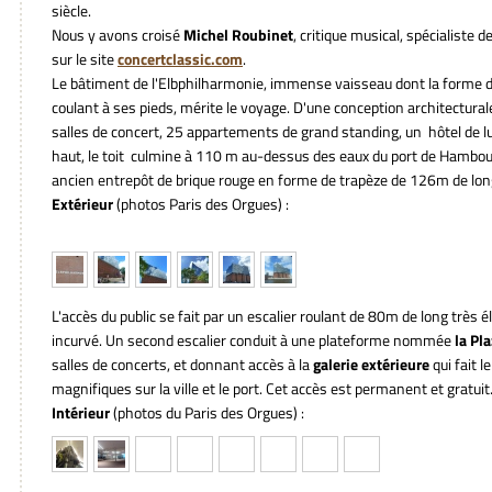
siècle.
Nous y avons croisé
Michel Roubinet
, critique musical, spécialiste d
sur le site
concertclassic.com
.
Le bâtiment de l'Elbphilharmonie, immense vaisseau dont la forme du 
coulant à ses pieds, mérite le voyage. D'une conception architectural
salles de concert, 25 appartements de grand standing, un hôtel de lux
haut, le toit culmine à 110 m au-dessus des eaux du port de Hambou
ancien entrepôt de brique rouge en forme de trapèze de 126m de long
Extérieur
(photos Paris des Orgues) :
L'accès du public se fait par un escalier roulant de 80m de long très é
incurvé. Un second escalier conduit à une plateforme nommée
la Pl
salles de concerts, et donnant accès à la
galerie extérieure
qui fait l
magnifiques sur la ville et le port. Cet accès est permanent et gratuit
Intérieur
(photos du Paris des Orgues) :