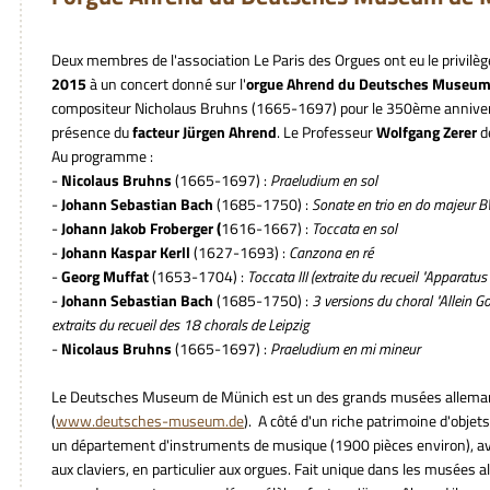
Deux membres de l'association Le Paris des Orgues ont eu le privilèg
2015
à un concert donné sur l'
orgue Ahrend du Deutsches Museum
compositeur Nicholaus Bruhns (1665-1697) pour le 350ème annivers
présence du
facteur Jürgen Ahrend
. Le Professeur
Wolfgang Zerer
de
Au programme :
-
Nicolaus Bruhns
(1665-1697) :
Praeludium en sol
-
Johann Sebastian Bach
(1685-1750) :
Sonate en trio en do majeur 
-
Johann Jakob Froberger (
1616-1667) :
Toccata en sol
-
Johann Kaspar Kerll
(1627-1693) :
Canzona en ré
-
Georg Muffat
(1653-1704) :
Toccata III (extraite du recueil "Apparatu
-
Johann Sebastian Bach
(1685-1750) :
3 versions du choral "Allein G
extraits du recueil des 18 chorals de Leipzig
-
Nicolaus Bruhns
(1665-1697) :
Praeludium en mi mineur
Le Deutsches Museum de Münich est un des grands musées allema
(
www.deutsches-museum.de
). A côté d'un riche patrimoine d'objets
un département d'instruments de musique (1900 pièces environ), av
aux claviers, en particulier aux orgues. Fait unique dans les musées 