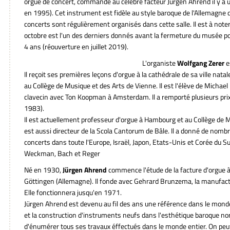
orgue de concert, commandé au célèbre facteur Jürgen Ahrend il y a 
en 1995). Cet instrument est fidèle au style baroque de l'Allemagne
concerts sont régulièrement organisés dans cette salle. Il est à note
octobre est l'un des derniers donnés avant la fermeture du musée po
4 ans (réouverture en juillet 2019).
L'organiste
Wolfgang Zerer
e
Il reçoit ses premières leçons d'orgue à la cathédrale de sa ville na
au Collège de Musique et des Arts de Vienne. Il est l'élève de Michael R
clavecin avec Ton Koopman à Amsterdam. Il a remporté plusieurs pri
1983).
Il est actuellement professeur d'orgue à Hambourg et au Collège de M
est aussi directeur de la Scola Cantorum de Bâle. Il a donné de nom
concerts dans toute l'Europe, Israël, Japon, Etats-Unis et Corée du Su
Weckman, Bach et Reger
Né en 1930,
Jürgen Ahrend
commence l'étude de la facture d'orgue à
Göttingen (Allemagne). Il fonde avec Gehrard Brunzema, la manufa
Elle fonctionnera jusqu'en 1971.
Jürgen Ahrend est devenu au fil des ans une référence dans le monde
et la construction d'instruments neufs dans l'esthétique baroque nord
d'énumérer tous ses travaux éffectués dans le monde entier. On peu