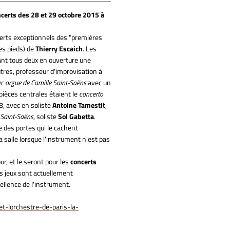
certs des 28 et 29 octobre 2015 à
ncerts exceptionnels des "premières
es pieds) de
Thierry Escaich
. Les
nt tous deux en ouverture une
autres, professeur d'improvisation à
 orgue de Camille Saint-Saëns
avec un
 pièces centrales étaient le
concerto
8, avec en soliste
Antoine Tamestit
,
e Saint-Saëns
, soliste
Sol Gabetta
.
e des portes qui le cachent
a salle lorsque l'instrument n'est pas
ur, et le seront pour les
concerts
es jeux sont actuellement
cellence de l'instrument.
et-lorchestre-de-paris-la-