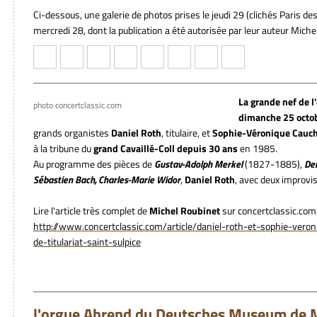
Ci-dessous, une galerie de photos prises le jeudi 29 (clichés Paris d
mercredi 28, dont la publication a été autorisée par leur auteur Miche
La grande nef de l'
photo concertclassic.com
dimanche 25 octo
grands organistes
Daniel Roth
, titulaire, et
Sophie-Véronique Cauch
à la tribune du
grand Cavaillé-Coll depuis 30 ans
en 1985.
Au programme des pièces de
Gustav-Adolph Merkel
(1827-1885),
De
Sébastien Bach, Charles-Marie Widor
,
Daniel Roth
, avec deux improvi
Lire l'article très complet de
Michel Roubinet
sur concertclassic.com 
http://www.concertclassic.com/article/daniel-roth-et-sophie-vero
de-titulariat-saint-sulpice
l'orgue Ahrend du Deutsches Museum de 