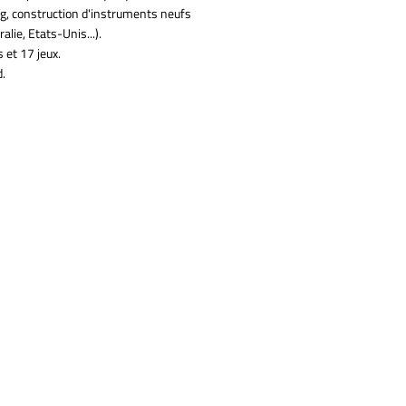
rg, construction d'instruments neufs
lie, Etats-Unis...).
et 17 jeux.
d.