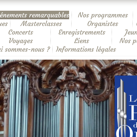
énements remarquables
Nos programmes
ues
Masterclasses
Organistes
Concerts
Enregistrements
Jeun
Voyages
Liens
Nos p
i sommes-nous ?
Informations légales