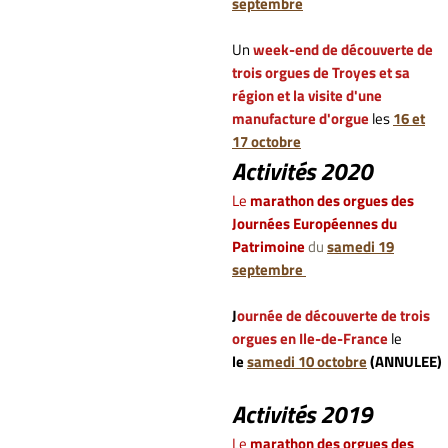
septembre
Un
week-end de découverte de
trois orgues de Troyes et sa
région et la visite d'une
manufacture d'orgue
les
16 et
17 octobre
Activités 2020
L
e
marathon des orgues des
Journées Européennes du
Patrimoine
du
samedi 19
septembre
J
ournée de découverte de trois
orgues en Ile-de-France
le
le
samedi 10 octobre
(ANNULEE)
Activités 2019
L
e
marathon des orgues des