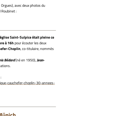
es Orgues), avec deux photos du
l Roubinet :
église Saint-Sulpice était pleine ce
bre à 16h
pour écouter les deux
efer-Choplin
, co-titulaire, nommés
nis Bédard
(né en 1950),
Jean-
sations.
:
nique-cauchefer-choplin-30-annees-
Münich