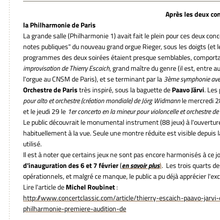
Après les deux con
la Philharmonie de Paris
La grande salle (Philharmonie 1) avait fait le plein pour ces deux co
notes publiques" du nouveau grand orgue Rieger, sous les doigts (et l
programmes des deux soirées étaient presque semblables, comporta
improvisation de Thierry Escaich
, grand maître du genre (il est, entre 
l'orgue au CNSM de Paris), et se terminant par la
3ème symphonie avec
Orchestre de Paris
très inspiré, sous la baguette de
Paavo Järvi
. Les
pour alto et orchestre (création mondiale) de Jörg Widmann
le mercredi 2
et le jeudi 29 le
1er concerto en la mineur pour violoncelle et orchestre d
Le public découvrait le monumental instrument (88 jeux) à l'ouvertur
habituellement à la vue. Seule une montre réduite est visible depuis l
utilisé.
Il est à noter que certains jeux ne sont pas encore harmonisés à ce jo
d'inauguration des 6 et 7 février
(
en savoir plus
)
. Les trois quarts d
opérationnels, et malgré ce manque, le public a pu déjà apprécier l'ex
Lire l'article de
Michel Roubinet
:
http://www.concertclassic.com/article/thierry-escaich-paavo-jarvi-
philharmonie-premiere-audition-de