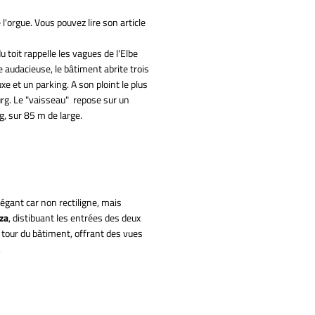
e l'orgue. Vous pouvez lire son article
toit rappelle les vagues de l'Elbe
e audacieuse, le bâtiment abrite trois
e et un parking. A son ploint le plus
rg. Le "vaisseau" repose sur un
, sur 85 m de large.
légant car non rectiligne, mais
aza
, distibuant les entrées des deux
e tour du bâtiment, offrant des vues
.