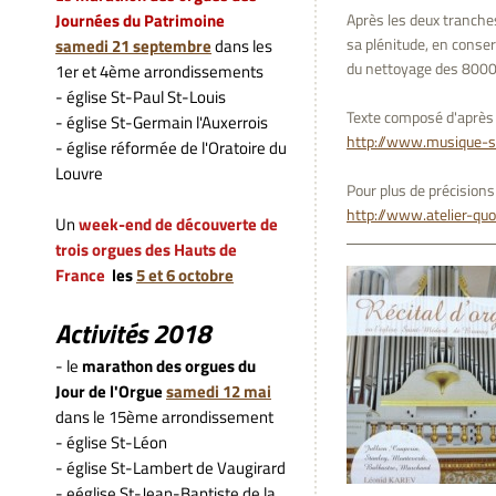
Journées du Patrimoine
Après les deux tranche
sa plénitude, en conser
samedi
21 septembre
dans les
du nettoyage des 8000 
1er et 4ème arrondissements
- église St-Paul St-Louis
Texte composé d'après 
- église St-Germain l'Auxerrois
http://www.musique-s
- église réformée de l'Oratoire du
Louvre
Pour plus de précisions 
http://www.atelier-qu
Un
week-end de découverte de
trois
orgues des Hauts de
France
les
5 et 6 octobre
Activités 2018
- le
marathon des orgues du
Jour de l'Orgue
samedi 12 mai
dans le 15ème arrondissement
- église St-Léon
- église St-Lambert de Vaugirard
- eéglise St-Jean-Baptiste de la