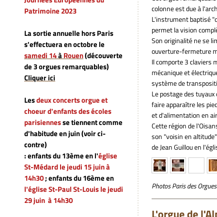
colonne est due à l'arc
Patrimoine 2023
L'instrument baptisé "o
permet la vision complè
La sortie annuelle hors Paris
Son originalité ne se l
s'effectuera en octobre le
ouverture-fermeture man
samedi 14
à
Rouen
(découverte
Il comporte 3 claviers 
de 3 orgues remarquables)
mécanique et électrique
Cliquer ici
système de transpositi
Le postage des tuyaux d
Les
deux concerts orgue et
faire apparaître les pie
choeur d'enfants des écoles
et d'alimentation en air
parisiennes
se tiennent comme
Cette région de l'Oisa
d'habitude en juin (voir ci-
son "voisin en altitude"
contre)
de Jean Guillou en l'ég
: enfants du 13ème en l'
église
St-Médard le jeudi 15 juin à
14h30
; enfants du 16ème en
Photos Paris des Orgues
l'église St-Paul St-Louis
le jeudi
29 juin à 14h30
L'orgue de l'A