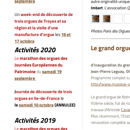
septembre
autre originalité uniqu
Imbert
. L'association
O
Un
week-end de découverte de
trois orgues de Troyes et sa
région et la visite d'une
Photos Paris des Orgues
manufacture d'orgue
les
16 et
17 octobre
Le grand orgu
Activités 2020
L
e
marathon des orgues des
Journées Européennes du
d'inauguration du gran
Patrimoine
du
samedi 19
Jean-Pierre Leguay, Ol
Programme complet s
septembre
http://www.musique-sa
J
ournée de découverte de trois
Le grand orgue de Notr
orgues en Ile-de-France
le
XVème siècle, fut de n
le
samedi 10 octobre
(ANNULEE)
travaux d'Aristide
Cavai
Plus récemment, l'Etat,
Activités 2019
rénovation complète a
L
e
marathon des orgues des