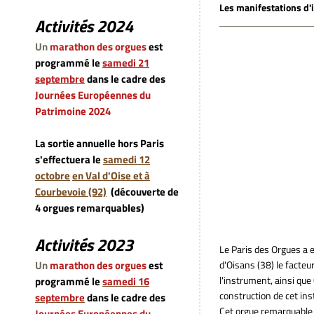
Les manifestations d'i
Activités 2024
Le nouvel
Un
marathon des orgues
est
programmé le
samedi 21
septembre
dans le cadre des
Journées Européennes du
Patrimoine 2024
La sortie annuelle hors Paris
s'effectuera le
samedi 12
octobre
en Val d'Oise et à
Courbevoie (92)
(découverte de
4 orgues remarquables)
Activités 2023
Le Paris des Orgues a e
Un
marathon des orgues
est
d'Oisans (38) le facteu
l'instrument, ainsi que
programmé le
samedi 16
construction de cet ins
septembre
dans le cadre des
Cet orgue remarquable à
Journées Européennes du