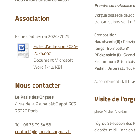
Prendre connaissance d
L'orgue possède deux cl
Association
transmissions sont m
Composition :
Fiche d'adhésion 2024-2025
Hauptwerk (II)
: Prinzip
Fiche d'adhésion 2024-
rangs, Trompette 8'
2025.doc
Rückpositiv (I)
: Gedackt
Document Microsoft
Krummhorn 8' (en bois
Word [71.5 KB]
Pedal
: Untersatz 16', P
Accouplement : I/II Tira
Nous contacter
Le Paris des Orgues
Visite de l'or
4 rue de la Plaine bât C appt RC5
75020 Paris
photo Michel Andréani
l'église St-Joseph de
Tél : 06 75 79 54 58
d'après-midi. L'ancien t
contact@leparisdesorgues.fr