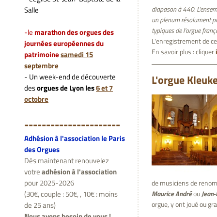
diapason à 440. L'ensem
Salle
un plenum résolument pol
typiques de l'orgue frança
-le
marathon des orgues des
L'enregistrement de c
journées européennes du
En savoir plus : cliquer
patrimoine
samedi 15
septembre
- Un week-end de découverte
L'orgue Kleuke
des
orgues de Lyon les
6 et 7
octobre
---------------------
-
Adhésion à l'association le Paris
des Orgues
Dès maintenant renouvelez
votre
adhésion à l'association
pour 2025-2026
de musiciens de renom
(30€, couple : 50€, , 10€ : moins
Maurice André
ou
Jean-
orgue, y ont joué ou gr
de 25 ans)
Nous avons besoin de vous !