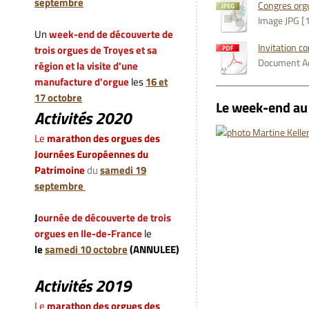
septembre
Congres orgu
Image JPG [
Un
week-end de découverte de
Invitation c
trois orgues de Troyes et sa
Document Ad
région et la visite d'une
manufacture d'orgue
les
16 et
17 octobre
Le week-end au 
Activités 2020
L
e
marathon des orgues des
Journées Européennes du
Patrimoine
du
samedi 19
septembre
J
ournée de découverte de trois
orgues en Ile-de-France
le
le
samedi 10 octobre
(ANNULEE)
Activités 2019
L
e
marathon des orgues des