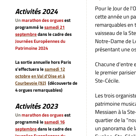
Pour le Jour de l
Activités 2024
cette année un pa
Un
marathon des orgues
est
remarquables en t
programmé le
samedi 21
vaisseau de la Ste
septembre
dans le cadre des
Notre-Dame de Lor
Journées Européennes du
Patrimoine 2024
présentant une os
La sortie annuelle hors Paris
Chacune d'entre el
s'effectuera le
samedi 12
le premier parisi
octobre
en Val d'Oise et à
Ste-Cécile.
Courbevoie (92)
(découverte de
4 orgues remarquables)
Les trois organist
patrimoine musica
Activités 2023
Messiaen à la Ste
Un
marathon des orgues
est
quartier de la "n
programmé le
samedi 16
un panorama de la
septembre
dans le cadre des
Journées Européennes du