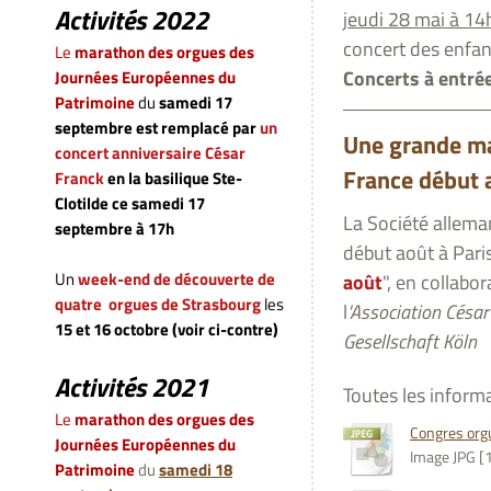
Activités 2022
jeudi 28 mai à 14
concert des enfa
Le
marathon des orgues des
Concerts à entrée
Journées Européennes du
Patrimoine
du
samedi 17
septembre
est remplacé par
un
Une grande man
concert anniversaire César
France début 
Franck
en la basilique Ste-
Clotilde ce samedi 17
La Société allem
septembre à 17h
début août à Pari
Un
week-end de découverte de
août
", en collabo
quatre orgues de Strasbourg
les
l
'Association César
15 et 16 octobre (voir ci-contre)
Gesellschaft Köln
Activités 2021
Toutes les inform
Le
marathon des orgues des
Congres orgu
Journées Européennes du
Image JPG [
Patrimoine
du
samedi 18