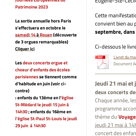
Eugène-Ste-Cécil
Patrimoine 2023
Cette manifestati
La sortie annuelle hors Paris
convient bien au 
s'effectuera en octobre le
septembre, dans 
samedi 14
à
Rouen
(découverte
de 3 orgues remarquables)
Ci-dessous le liv
Cliquer ici
Livret du m
Les
deux concerts orgue et
Document Ad
choeur d'enfants des écoles
parisiennes
se tiennent comme
Jeudi 21 mai et 
d'habitude en juin (voir ci-
contre)
deux concerts des
: enfants du 13ème en l'
église
Chaque année, les
St-Médard le jeudi 15 juin à
programme accompa
14h30
; enfants du 16ème en
thème du
Voyage
l'église St-Paul St-Louis
le jeudi
jeudi 21 mai à 14h
29 juin à 14h30
concert des enfa