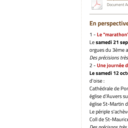
Document Ad
En perspective
1 -
Le "marathon"
Le
samedi 21 sep
orgues du 3ème 
Des précisions trè
2 -
Une journée d
Le samedi 12 oc
d'oise :
Cathédrale de Po
église d'Auvers su
église St-Martin 
Le périple s'achèv
Coll de St-Mauric
Des précisons trè