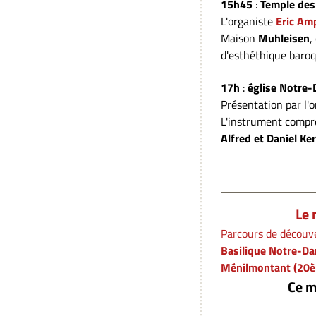
15h45
:
Temple des 
L'organiste
Eric Am
Maison
Muhleisen
,
d'esthéthique baro
17h
:
église Notre
Présentation par l'o
L'instrument compren
Alfred et Daniel Ke
Le 
Parcours de découve
Basilique Notre-Da
Ménilmontant (20ème
Ce m