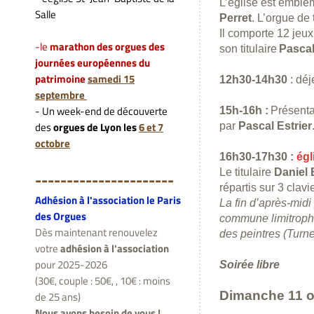
L’église est emblém
Salle
Perret
. L’orgue de
Il comporte 12 jeux
-le
marathon des orgues des
son titulaire
Pascal
journées européennes du
patrimoine
samedi 15
12h30-14h30
: dé
septembre
- Un week-end de découverte
15h-16h :
Présenta
des
orgues de Lyon les
6 et 7
par
Pascal Estrier
octobre
16h30-17h30 :
égl
Le titulaire
Daniel 
---------------------
-
répartis sur 3 clavi
Adhésion à l'association le Paris
La fin d’après-midi
des Orgues
commune limitrophe
Dès maintenant renouvelez
des peintres (Turne
votre
adhésion à l'association
pour 2025-2026
Soirée libre
(30€, couple : 50€, , 10€ : moins
Dimanche 11 o
de 25 ans)
Nous avons besoin de vous !