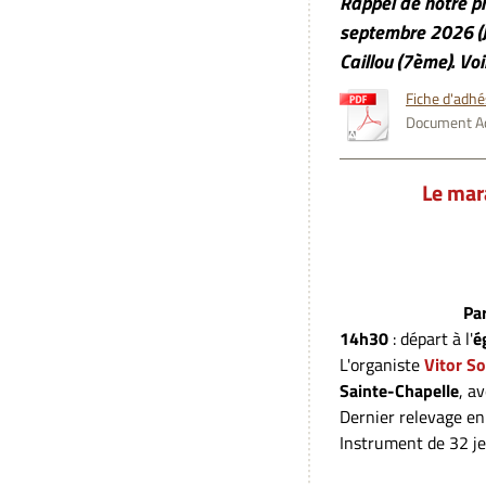
Rappel de notre p
septembre 2026 (J
Caillou (7ème). Vo
Fiche d'adh
Document Ad
Le mar
Pa
14h30
: départ à l'
é
L'organiste
Vitor S
Sainte-Chapelle
, a
Dernier relevage e
Instrument de 32 jeu