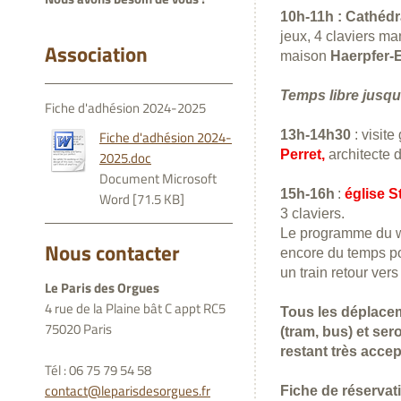
10h-11h : Cathéd
jeux, 4 claviers ma
Association
maison
Haerpfer-
Temps libre jusqu
Fiche d'adhésion 2024-2025
Fiche d'adhésion 2024-
13h-14h30
: visit
Perret,
architecte d
2025.doc
Document Microsoft
15h-16h
:
église S
Word [71.5 KB]
3 claviers.
Le programme du we
Nous contacter
encore du temps pou
un train retour vers
Le Paris des Orgues
4 rue de la Plaine bât C appt RC5
Tous les déplace
75020 Paris
(tram, bus) et ser
restant très accep
Tél : 06 75 79 54 58
contact@leparisdesorgues.fr
Fiche de réservat