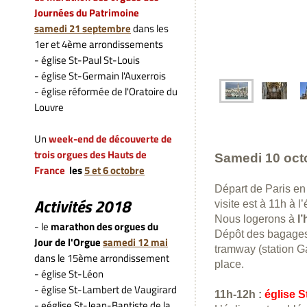
Journées du Patrimoine
samedi
21 septembre
dans les
1er et 4ème arrondissements
- église St-Paul St-Louis
- église St-Germain l'Auxerrois
- église réformée de l'Oratoire du
Louvre
Un
week-end de découverte de
trois
orgues des Hauts de
Samedi 10 oct
France
les
5 et 6 octobre
Départ de Paris en 
Activités 2018
visite est à 11h à l
Nous logerons à
l
- le
marathon des orgues du
Dépôt des bagages 
Jour de l'Orgue
samedi 12 mai
tramway (station G
dans le 15ème arrondissement
place.
- église St-Léon
- église St-Lambert de Vaugirard
11h-12h :
église 
- eéglise St-Jean-Baptiste de la