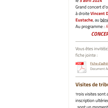
le
3 avril 2024
Grand concert d'o
à droite
Vincent D
Eustache
, au
béné
Au programme :
R
CONCERT ANNU
Vous êtes invité(
fiche jointe :
Fiche d'adh
Document Ad
Visites de tri
rois visites son
T
inscription ultéri
, sont un moment 