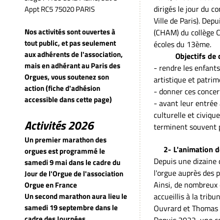
dirigés le jour du c
Appt RC5 75020 PARIS
Ville de Paris). De
Nos activités sont ouvertes à
(CHAM) du collège 
tout public, et pas seulement
écoles du 13ème.
aux adhérents de l'association,
Objectifs de ce
mais en adhérant au Paris des
- rendre les enfant
Orgues, vous soutenez son
artistique et patrim
action (fiche d'adhésion
- donner ces concert
accessible dans cette page)
- avant leur entrée
culturelle et civique
Activités 2026
terminent souvent p
Un premier marathon des
2- L'animation d
orgues est programmé le
Depuis une dizaine 
samedi 9 mai dans le cadre du
l'orgue auprès des p
Jour de l'Orgue de l'association
Ainsi, de nombreux 
Orgue en France
accueillis à la trib
Un second marathon aura lieu le
samedi 19 septembre dans le
Ouvrard et Thomas 
cadre des Journées