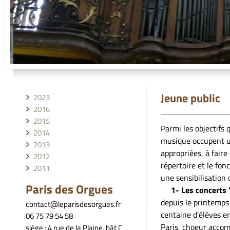
Jeune public
2023
2016
2015
Parmi les objectifs 
2014
musique occupent u
2013
appropriées, à faire
2012
répertoire et le fon
2011
une sensibilisation 
Paris des Orgues
1- Les
concerts 
depuis le printemp
contact@leparisdesorgues.fr
centaine d'élèves e
06 75 79 54 58
Paris, choeur accom
siège : 4 rue de la Plaine, bât C