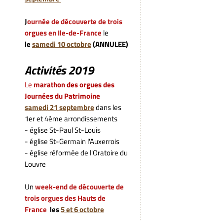
J
ournée de découverte de trois
orgues en Ile-de-France
le
le
samedi 10 octobre
(ANNULEE)
Activités 2019
L
e
marathon des orgues des
Journées du Patrimoine
samedi
21 septembre
dans les
1er et 4ème arrondissements
- église St-Paul St-Louis
- église St-Germain l'Auxerrois
- église réformée de l'Oratoire du
Louvre
Un
week-end de découverte de
trois
orgues des Hauts de
France
les
5 et 6 octobre