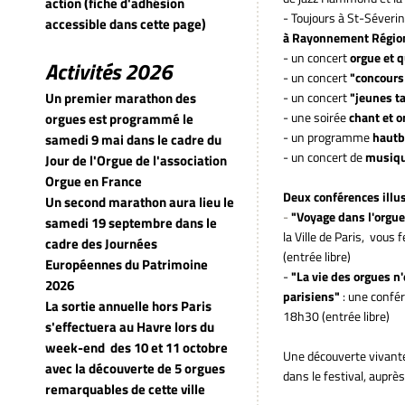
action (fiche d'adhésion
- Toujours à St-Séveri
accessible dans cette page)
à Rayonnement Région
- un concert
orgue et 
Activités 2026
- un concert
"concours
Un premier marathon des
- un concert
"jeunes t
- une soirée
chant et o
orgues est programmé le
- un programme
hautb
samedi 9 mai dans le cadre du
- un concert de
musique
Jour de l'Orgue de l'association
Orgue en France
Deux conférences illus
Un second marathon aura lieu le
-
"Voyage dans l'orgue
samedi 19 septembre dans le
la Ville de Paris, vous
cadre des Journées
(entrée libre)
Européennes du Patrimoine
-
"La vie des orgues n
2026
parisiens"
: une confér
La sortie annuelle hors Paris
18h30 (entrée libre)
s'effectuera au Havre lors du
week-end
des 10 et 11 octobre
Une découverte vivante
avec la découverte de 5 orgues
dans le festival, auprès
remarquables de cette ville