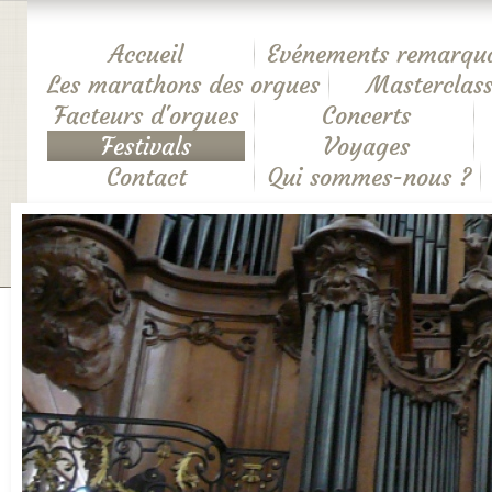
Accueil
Evénements remarqu
Les marathons des orgues
Masterclass
Facteurs d'orgues
Concerts
Festivals
Voyages
Contact
Qui sommes-nous ?