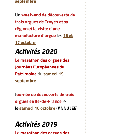
septembre
Un
week-end de découverte de
trois orgues de Troyes et sa
région et la visite d'une
manufacture d'orgue
les
16 et
17 octobre
Activités 2020
L
e
marathon des orgues des
Journées Européennes du
Patrimoine
du
samedi 19
septembre
J
ournée de découverte de trois
orgues en Ile-de-France
le
le
samedi 10 octobre
(ANNULEE)
Activités 2019
L
e
marathon des orgues des