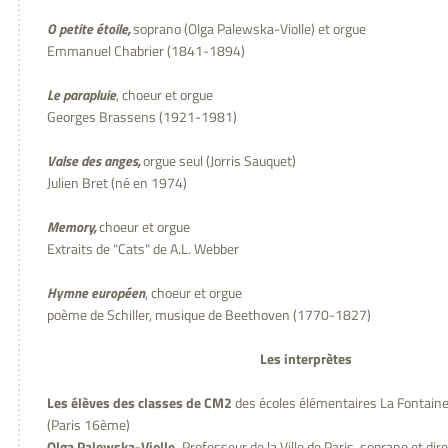
O petite étoile,
soprano (Olga Palewska-Violle) et orgue
Emmanuel Chabrier (1841-1894)
Le parapluie
, choeur et orgue
Georges Brassens (1921-1981)
Valse des anges,
orgue seul (Jorris Sauquet)
Julien Bret (né en 1974)
Memory,
choeur et orgue
Extraits de "Cats" de A.L. Webber
Hymne européen
, choeur et orgue
poème de Schiller, musique de Beethoven (1770-1827)
Les interprètes
Les élèves des classes de CM2
des écoles élémentaires La Fontai
(Paris 16ème)
Olga Palewska-Violle,
Professeur de la Ville de Paris, soprano et dir