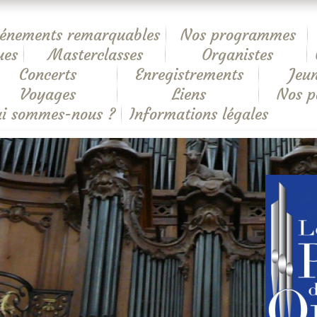
énements remarquables
Nos programmes
ues
Masterclasses
Organistes
Concerts
Enregistrements
Jeun
Voyages
Liens
Nos p
i sommes-nous ?
Informations légales