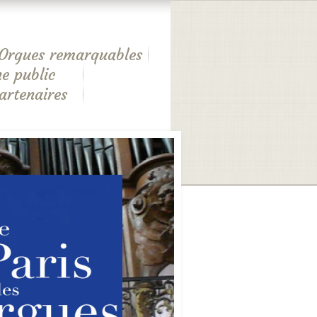
Orgues remarquables
e public
artenaires