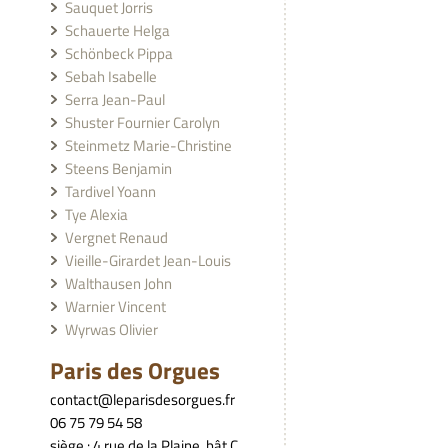
Sauquet Jorris
Schauerte Helga
Schönbeck Pippa
Sebah Isabelle
Serra Jean-Paul
Shuster Fournier Carolyn
Steinmetz Marie-Christine
Steens Benjamin
Tardivel Yoann
Tye Alexia
Vergnet Renaud
Vieille-Girardet Jean-Louis
Walthausen John
Warnier Vincent
Wyrwas Olivier
Paris des Orgues
contact@leparisdesorgues.fr
06 75 79 54 58
siège : 4 rue de la Plaine, bât C