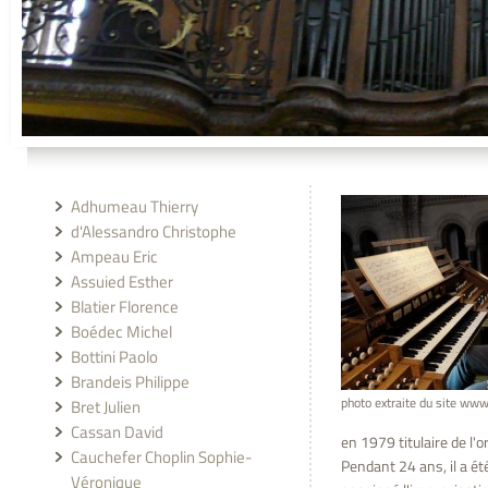
Adhumeau Thierry
d'Alessandro Christophe
Ampeau Eric
Assuied Esther
Blatier Florence
Boédec Michel
Bottini Paolo
Brandeis Philippe
photo extraite du site www
Bret Julien
Cassan David
en 1979 titulaire de l'
Cauchefer Choplin Sophie-
Pendant 24 ans, il a ét
Véronique