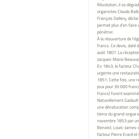
Révolution, il se dégr
organistes Claude Balba
François Dallery, décla
permet plus d'en faire
pénétrer.
À la réouverture de l'é
francs. Ce devis, daté 
août 1807. La réception
Jacques-Marie Beauvarle
En 1843, le facteur Cha
urgente une restauratio
1851. Cette fois, une r
jeux pour 30 000 francs
francs) furent examiné
Naturellement Gadault 
une dénaturation complè
tierce du grand-orgue et
novembre 1853 par une
Benoist, Louis-James-A
facteur Pierre Erard et