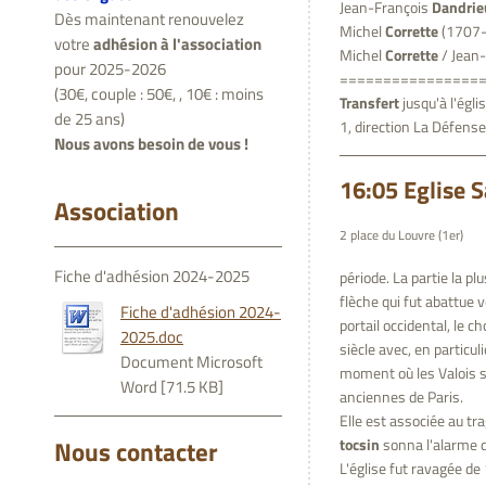
Jean-François
Dandrie
Dès maintenant renouvelez
Michel
Corrette
(1707-
votre
adhésion à l'association
Michel
Corrette
/ Jean
pour 2025-2026
================
(30€, couple : 50€, , 10€ : moins
Transfert
jusqu'à l'égli
de 25 ans)
1, direction La Défense
Nous avons besoin de vous !
16:05 Eglise S
Association
2 place du Louvre (1er)
Fiche d'adhésion 2024-2025
période. La partie la p
flèche qui fut abattue v
Fiche d'adhésion 2024-
portail occidental, le c
2025.doc
siècle avec, en particuli
Document Microsoft
moment où les Valois s'
Word [71.5 KB]
anciennes de Paris.
Elle est associée au tr
tocsin
sonna l'alarme d
Nous contacter
L'église fut ravagée d