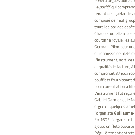
buffet
d'orgues doit avo
Le
positif
, qui comprend
tenant des guirlandes d
composé de neuf groupes
tourelles par des espè
Chaque tourelle repose
couronne royale, les a
Germain Pilon pour une
et rehaussé de filets d
L'instrument, sorti des 
et qualité de facture, à
comprenait 37 jeux répa
soufflets fournissant d
pour consultation à Nic
L'instrument fut reçu 
Gabriel Garnier, et le 
orgue et quelques améli
l'organiste
Guillaume-
En 1693, l'organiste tit
ajoute un flûte ouverte 
Régulièrement entreten