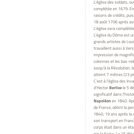
L'église des soldats, o
complétée en 1679. En 
raisons de crédits, pui
18 août 1706 après avo
L'église sera complété
L'église du Dôme est un
grands artistes de Loui
travaillent aussi à Vers
impression de magnific
colonnes et les bas-rel
Jusqu'à la Révolution, 
atteint 7 mètres (23 pi
C’est à l’église des Inv
d'Hector
Berlioz
le 5 d
significatif dans l'his
Napoléon
en 1840. Apr
de France, obtint la pe
1840, 19 ans après la 
son transport en France
corps était dans un éta
par la Seine. Le 15 dé