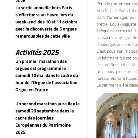
2026
Période contemporaine
La sortie annuelle hors Paris
Si la Ville de Paris fu
s'effectuera au Havre lors du
d'art, l'aménagement t
week-end
des 10 et 11 octobre
prêtre. Louis-Auguste
avec la découverte de 5 orgues
évêque de cette cité. I
remarquables de cette ville
consacre une grande
d'ouvrages anciens - à 
Activités 2025
C'est sous son mandat
un bâtiment qui est po
Un premier marathon des
Le curé Bossuet avait i
orgues est programmé le
tu depuis plusieurs d
samedi 10 mai dans le cadre du
facteur Bernard Aubert
Jour de l'Orgue de l'association
Le bâtiment a été cla
Orgue en France
Un second marathon aura lieu le
samedi 20 septembre dans le
cadre des Journées
Européennes du Patrimoine
2025