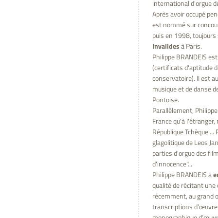
international d'orgue d
Après avoir occupé pend
est nommé sur concours
puis en 1998, toujours 
Invalides
à Paris.
Philippe BRANDEIS est d
(certificats d'aptitude 
conservatoire). Il est 
musique et de danse de
Pontoise.
Parallèlement, Philipp
France qu'à l'étranger,
République Tchèque ... 
glagolitique de Leos Jan
parties d'orgue des fil
d'innocence"...
Philippe BRANDEIS a
e
qualité de récitant une
récemment, au grand or
transcriptions d’œuvres
monographique d’œuvres