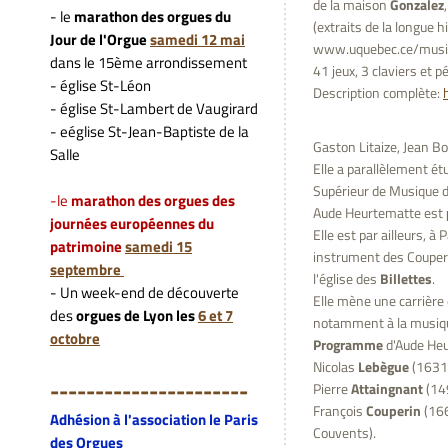
de la maison
Gonzalez
- le
marathon des orgues du
(extraits de la longue 
Jour de l'Orgue
samedi 12 mai
www.uquebec.ce/musi
dans le 15ème arrondissement
41 jeux, 3 claviers et péd
- église St-Léon
Description complète:
- église St-Lambert de Vaugirard
- eéglise St-Jean-Baptiste de la
Gaston Litaize, Jean Boy
Salle
Elle a parallèlement ét
Supérieur de Musique d
-le
marathon des orgues des
Aude Heurtematte est
journées européennes du
Elle est par ailleurs, à 
patrimoine
samedi 15
instrument des Couperin
septembre
l'église des
Billettes
.
- Un week-end de découverte
Elle mène une carrière
des
orgues de Lyon les
6 et 7
notamment à la musique
octobre
Programme
d'Aude Heu
Nicolas
Lebègue
(1631-
---------------------
-
Pierre
Attaingnant
(149
François
Couperin
(166
Adhésion à l'association le Paris
Couvents).
des Orgues