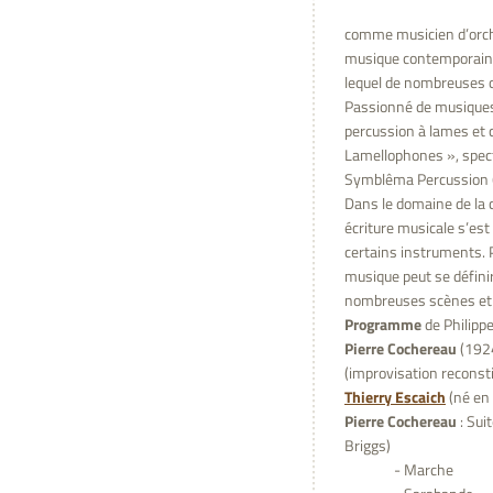
comme musicien d’orches
musique contemporaine
lequel de nombreuses œ
Passionné de musiques
percussion à lames et 
Lamellophones », specta
Symblêma Percussion 
Dans le domaine de la 
écriture musicale s’est
certains instruments. P
musique peut se défin
nombreuses scènes et f
Programme
de Philipp
Pierre Cochereau
(1924
(improvisation reconst
Thierry
Escaich
(né en 
Pierre Cochereau
: Sui
Briggs)
- Marche