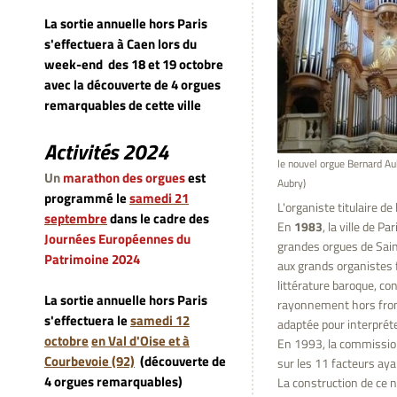
La sortie annuelle hors Paris
s'effectuera à Caen lors du
week-end
des 18 et 19 octobre
avec la découverte de 4 orgues
remarquables de cette ville
Activités 2024
le nouvel orgue Bernard Au
Un
marathon des orgues
est
Aubry)
programmé le
samedi 21
L'organiste titulaire de
septembre
dans le cadre des
En
1983
, la ville de P
Journées Européennes du
grandes orgues de Saint
Patrimoine 2024
aux grands organistes f
littérature baroque, co
La sortie annuelle hors Paris
rayonnement hors front
s'effectuera le
samedi 12
adaptée pour interprét
octobre
en Val d'Oise et à
En 1993, la commission 
Courbevoie (92)
(découverte de
sur les 11 facteurs ayan
4 orgues remarquables)
La construction de ce 