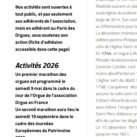
Réalisée suivant un pla
Nos activités sont ouvertes à
seule église du xviième
tout public, et pas seulement
large de 30 m. Son style
aux adhérents de l'association,
au XIXèmesiècle pour l
mais en adhérant au Paris des
La décoration intérieure
Orgues, vous soutenez son
célèbre peintre Philipp
action (fiche d'adhésion
celui de l'église Saint
accessible dans cette page)
En
1744
, un orgue a é
Période révolutionnair
Activités 2026
Corentin Coroller, curé
moins désaffectée en 
Un premier marathon des
L'église sert de dépôt
orgues est programmé le
1798. L'acquéreur déci
samedi 9 mai dans le cadre du
assurer le culte semi c
Jour de l'Orgue de l'association
S'étant rétracté de so
Orgue en France
aura même l'insigne ho
Un second marathon aura lieu le
Saint Père célèbrera u
samedi 19 septembre dans le
afin de cacher les dégâ
cadre des Journées
Le 15 décembre 1817, l
Européennes du Patrimoine
jusqu'en mai 1821.