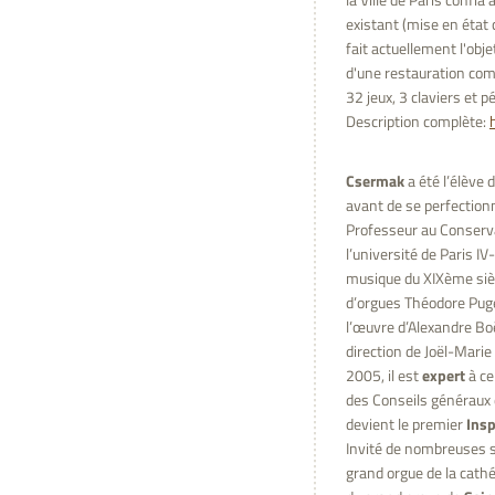
la Ville de Paris confia
existant (mise en état
fait actuellement l'obj
d'une restauration comp
32 jeux, 3 claviers et p
Description complète:
Csermak
a été l’élève 
avant de se perfection
Professeur au Conserva
l’université de Paris IV
musique du XIXème sièc
d’orgues Théodore Puget 
l’œuvre d’Alexandre Boë
direction de Joël-Mari
2005, il est
expert
à ce
des Conseils généraux d
devient le premier
Insp
Invité de nombreuses sa
grand orgue de la cath