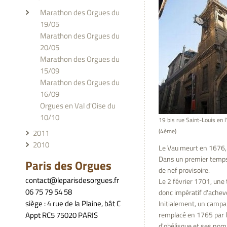
Marathon des Orgues du 
19/05
Marathon des Orgues du 
20/05
Marathon des Orgues du 
15/09
Marathon des Orgues du 
16/09
Orgues en Val d'Oise du 
10/10
19 bis rue Saint-Louis en l'
(4ème)
2011
2010
Le Vau meurt en 1676, 
Dans un premier temps, 
Paris des Orgues
de nef provisoire.
contact@leparisdesorgues.fr
Le 2 février 1701, une t
06 75 79 54 58
donc impératif d'achever
siège : 4 rue de la Plaine, bât C
Initialement, un campani
remplacé en 1765 par l
Appt RC5 75020 PARIS
d'obélisque et ses nombr