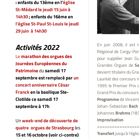
: enfants du 13ème en l'
église
St-Médard le jeudi 15 juin à
14h30
; enfants du 16ème en
l'église St-Paul St-Louis
le jeudi
29 juin à 14h30
En juin 2008, il est
Activités 2022
Régional de Cergy-Pont
Le
marathon des orgues des
pour suppléer Jean Gu
Journées Européennes du
Grandes Orgues de
Sa
Patrimoine
du
samedi 17
devient titulaire du G
septembre
est remplacé par
un
Lauréat des concours in
concert anniversaire César
1995 le Premier Prix d
Franck
en la basilique Ste-
Grand Prix du concours 
Clotilde ce samedi 17
Programme
de Vincent 
Johan-Sebastian
Bach
septembre à 17h
Johannes
Brahms
(183
Improvisation
Un
week-end de découverte de
================
quatre orgues de Strasbourg
les
Transfert
jusqu'à l'égli
15 et 16 octobre (voir ci-contre)