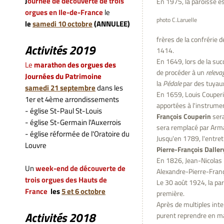
J
ournée de découverte de trois
En 1975, la paroisse es
orgues en Ile-de-France
le
photo C.Laruelle
le
samedi 10 octobre
(ANNULEE)
frères de la confrérie
Activités 2019
1414.
En 1649, lors de la suc
L
e
marathon des orgues des
de procéder à un
releva
Journées du Patrimoine
la
Pédale
par des tuyaux
samedi
21 septembre
dans les
En 1659, Louis Couperi
1er et 4ème arrondissements
apportées à l'instrument
- église St-Paul St-Louis
François Couperin
sera
- église St-Germain l'Auxerrois
sera remplacé par Arm
- église réformée de l'Oratoire du
Jusqu'en 1789, l'entret
Louvre
Pierre-François Daller
En 1826, Jean-Nicolas 
Un
week-end de découverte de
Alexandre-Pierre-Fran
trois
orgues des Hauts de
Le 30 août 1924, la pa
France
les
5 et 6 octobre
première.
Après de multiples int
Activités 2018
purent reprendre en ma