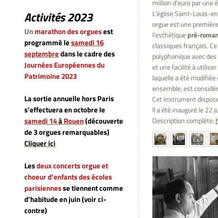
million d'euro par une 
L'église Saint-Louis-en
Activités 2023
orgue est une première 
Un
marathon des orgues
est
l'esthétique
pré-roman
programmé le
samedi 16
classiques français. Ce
septembre
dans le cadre des
polyphonique avec des 
Journées Européennes du
et une facilité à utilis
Patrimoine 2023
laquelle a été modifiée
ensemble, est considér
La sortie annuelle hors Paris
Cet instrument dispose 
s'effectuera en octobre le
Il a été inauguré le 22 
Description complète:
samedi 14
à
Rouen
(découverte
de 3 orgues remarquables)
Cliquer ici
Les
deux concerts orgue et
choeur d'enfants des écoles
parisiennes
se tiennent comme
d'habitude en juin (voir ci-
contre)