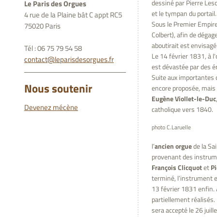
dessiné par Pierre Lesc
Le Paris des Orgues
et le tympan du portail.
4 rue de la Plaine bât C appt RC5
Sous le Premier Empire, 
75020 Paris
Colbert), afin de dégag
aboutirait est envisag
Tél : 06 75 79 54 58
Le 14 février 1831, à l
contact@leparisdesorgues.fr
est dévastée par des é
Suite aux importantes 
Nous soutenir
encore proposée, mais 
Eugène Viollet-le-Duc
Devenez mécène
catholique vers 1840.
photo C.Laruelle
l’
ancien orgue
de la Sa
provenant des instrumen
François Clicquot
et
Pi
terminé, l’instrument e
13 février 1831 enfin. 
partiellement réalisés.
sera accepté le 26 juill