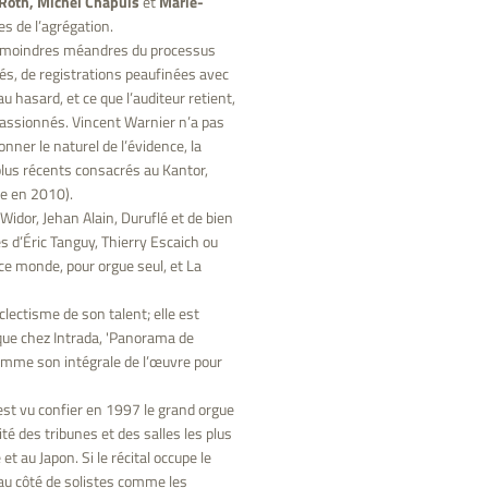
 Roth, Michel Chapuis
et
Marie-
s de l’agrégation.
es moindres méandres du processus
sés, de registrations peaufinées avec
u hasard, et ce que l’auditeur retient,
passionnés. Vincent Warnier n’a pas
nner le naturel de l’évidence, la
lus récents consacrés au Kantor,
re en 2010).
idor, Jehan Alain, Duruflé et de bien
 d’Éric Tanguy, Thierry Escaich ou
ce monde, pour orgue seul, et La
lectisme de son talent; elle est
que chez Intrada, 'Panorama de
 comme son intégrale de l’œuvre pour
est vu confier en 1997 le grand orgue
invité des tribunes et des salles les plus
 au Japon. Si le récital occupe le
 au côté de solistes comme les