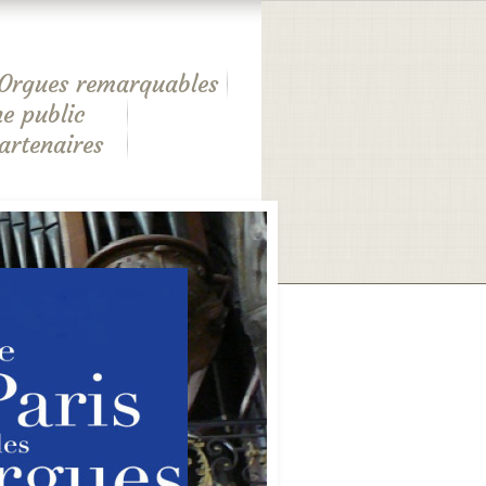
Orgues remarquables
e public
artenaires