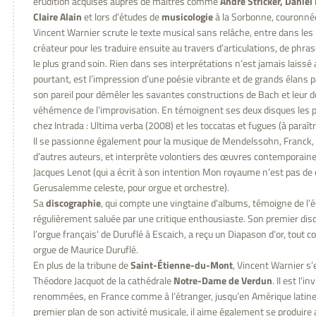
érudition acquises auprès de maîtres comme
André Stricker, Daniel
Claire Alain
et lors d’études de
musicologie
à la Sorbonne, couronnée
Vincent Warnier scrute le texte musical sans relâche, entre dans l
créateur pour les traduire ensuite au travers d’articulations, de phra
le plus grand soin. Rien dans ses interprétations n’est jamais laissé a
pourtant, est l’impression d’une poésie vibrante et de grands élans 
son pareil pour démêler les savantes constructions de Bach et leur do
véhémence de l’improvisation. En témoignent ses deux disques les p
chez Intrada : Ultima verba (2008) et les toccatas et fugues (à paraît
Il se passionne également pour la musique de Mendelssohn, Franck, W
d’autres auteurs, et interprète volontiers des œuvres contemporaines
Jacques Lenot (qui a écrit à son intention Mon royaume n’est pas de 
Gerusalemme celeste, pour orgue et orchestre).
Sa
discographie
, qui compte une vingtaine d’albums, témoigne de l’éc
régulièrement saluée par une critique enthousiaste. Son premier dis
l’orgue français' de Duruflé à Escaich, a reçu un Diapason d’or, tout
orgue de Maurice Duruflé.
En plus de la tribune de
Saint-Étienne-du-Mont
, Vincent Warnier s’
Théodore Jacquot de la cathédrale
Notre-Dame de Verdun
. Il est l’
renommées, en France comme à l’étranger, jusqu’en Amérique latine et
premier plan de son activité musicale, il aime également se produire