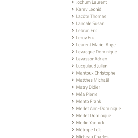
Jochum Laurent
Karev Leonid
Lacôte Thomas
Landale Susan
Lebrun Eric
Leroy Eric
Leurent Marie-Ange
Levacque Dominique
Levassor Adrien
Lucquiaud Julien
Mantoux Christophe
Matthes Michaël
Matry Didier
Méa Pierre
Mento Frank
Merlet Ann-Dominique
Merlet Dominique
Merlin Yannick
Métrope Loïc
Micheau Charles