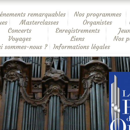
énements remarquables
Nos programmes
ues
Masterclasses
Organistes
Concerts
Enregistrements
Jeun
Voyages
Liens
Nos p
i sommes-nous ?
Informations légales