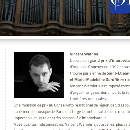
Vincent Warnier
Depuis son
grand prix d’interpréta
d’orgue de
Chartres
en 1992 et sa n
tribune parisienne de
Saint-Étien
et Marie-Madeleine Duruflé
en co
Vincent Warnier s’est imposé comme
d’orgue française, dont il porte l
frontières nationales.
Une moisson de prix au Conservatoire national de région de Strasbou
supérieur de musique de Paris ont forgé le métier solide de ce musicie
impeccable et un talent très remarqué d’improvisateur.
À ces qualités indispensables, Vincent Warnier ajoute celles, plus rare