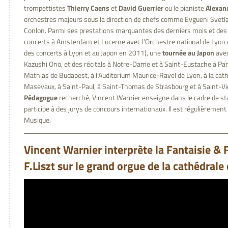
trompettistes
Thierry Caens
et
David Guerrier
ou le pianiste
Alexan
orchestres majeurs sous la direction de chefs comme Evgueni Svet
Conlon. Parmi ses prestations marquantes des derniers mois et des 
concerts à Amsterdam et Lucerne avec l’Orchestre national de Lyon et
des concerts à Lyon et au Japon en 2011), une
tournée au Japon
avec
Kazushi Ono, et des récitals à Notre-Dame et à Saint-Eustache à Paris,
Mathias de Budapest, à l’Auditorium Maurice-Ravel de Lyon, à la cath
Masevaux, à Saint-Paul, à Saint-Thomas de Strasbourg et à Saint-Vic
Pédagogue
recherché, Vincent Warnier enseigne dans le cadre de st
participe à des jurys de concours internationaux. Il est régulièrement
Musique.
Vincent Warnier interprète la Fantaisie & 
F.Liszt sur le grand orgue de la cathédrale