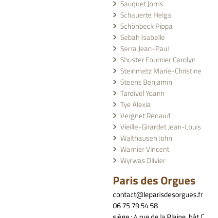
Sauquet Jorris
Schauerte Helga
Schönbeck Pippa
Sebah Isabelle
Serra Jean-Paul
Shuster Fournier Carolyn
Steinmetz Marie-Christine
Steens Benjamin
Tardivel Yoann
Tye Alexia
Vergnet Renaud
Vieille-Girardet Jean-Louis
Walthausen John
Warnier Vincent
Wyrwas Olivier
Paris des Orgues
contact@leparisdesorgues.fr
06 75 79 54 58
siège : 4 rue de la Plaine, bât C