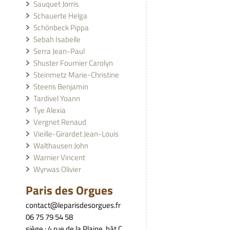
Sauquet Jorris
Schauerte Helga
Schönbeck Pippa
Sebah Isabelle
Serra Jean-Paul
Shuster Fournier Carolyn
Steinmetz Marie-Christine
Steens Benjamin
Tardivel Yoann
Tye Alexia
Vergnet Renaud
Vieille-Girardet Jean-Louis
Walthausen John
Warnier Vincent
Wyrwas Olivier
Paris des Orgues
contact@leparisdesorgues.fr
06 75 79 54 58
siège : 4 rue de la Plaine, bât C