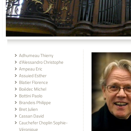
Adhumeau Thierry
d'Alessandro Christophe
Ampeau Eric
Assuied Esther
Blatier Florence
Boédec Michel
Bottini Paolo
Brandeis Philippe
Bret Julien
Cassan David
Cauchefer Choplin Sophie-
Véronique