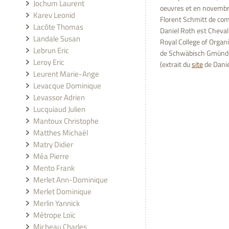
Jochum Laurent
oeuvres et en novembre 
Karev Leonid
Florent Schmitt de com
Lacôte Thomas
Daniel Roth est Chevali
Landale Susan
Royal College of Organi
Lebrun Eric
de Schwäbisch Gmünd 
Leroy Eric
(extrait du
site
de Danie
Leurent Marie-Ange
Levacque Dominique
Levassor Adrien
Lucquiaud Julien
Mantoux Christophe
Matthes Michaël
Matry Didier
Méa Pierre
Mento Frank
Merlet Ann-Dominique
Merlet Dominique
Merlin Yannick
Métrope Loïc
Micheau Charles