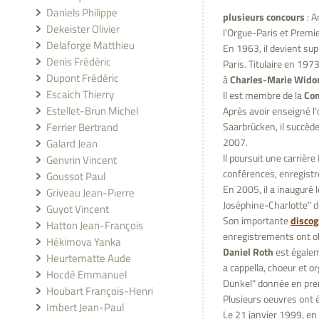
Daniels Philippe
plusieurs concours
: A
Dekeister Olivier
l'Orgue-Paris et Premie
Delaforge Matthieu
En 1963, il devient sup
Denis Frédéric
Paris. Titulaire en 1973
Dupont Frédéric
à
Charles-Marie Wido
Escaich Thierry
Il est membre de la
Com
Estellet-Brun Michel
Après avoir enseigné l'
Ferrier Bertrand
Saarbrücken, il succèd
2007.
Galard Jean
Il poursuit une carrière
Genvrin Vincent
conférences, enregistre
Goussot Paul
En 2005, il a inauguré 
Griveau Jean-Pierre
Joséphine-Charlotte" de
Guyot Vincent
Son importante
discog
Hatton Jean-François
enregistrements ont ob
Hékimova Yanka
Daniel Roth
est égale
Heurtematte Aude
a cappella, choeur et o
Hocdé Emmanuel
Dunkel" donnée en prem
Houbart François-Henri
Plusieurs oeuvres ont 
Imbert Jean-Paul
Le 21 janvier 1999, en 