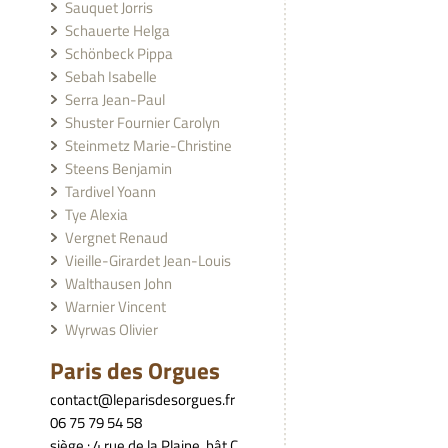
Sauquet Jorris
Schauerte Helga
Schönbeck Pippa
Sebah Isabelle
Serra Jean-Paul
Shuster Fournier Carolyn
Steinmetz Marie-Christine
Steens Benjamin
Tardivel Yoann
Tye Alexia
Vergnet Renaud
Vieille-Girardet Jean-Louis
Walthausen John
Warnier Vincent
Wyrwas Olivier
Paris des Orgues
contact@leparisdesorgues.fr
06 75 79 54 58
siège : 4 rue de la Plaine, bât C