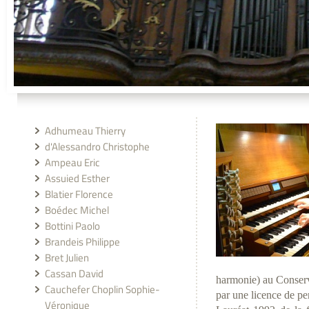
Adhumeau Thierry
d'Alessandro Christophe
Ampeau Eric
Assuied Esther
Blatier Florence
Boédec Michel
Bottini Paolo
Brandeis Philippe
Bret Julien
Cassan David
harmonie) au Conserv
Cauchefer Choplin Sophie-
par une licence de p
Véronique