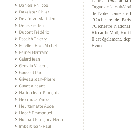
Lauréat 1992 de la f
Daniels Philippe
Orgue de la cathédra
Dekeister Olivier
de Notre Dame de Par
Delaforge Matthieu
l’Orchestre de Pari
Denis Frédéric
l’Orchestre Nationa
Dupont Frédéric
Riccardo Muti, Kurt 
Escaich Thierry
Il est également, de
Estellet-Brun Michel
Reims.
Ferrier Bertrand
Galard Jean
Genvrin Vincent
Goussot Paul
Griveau Jean-Pierre
Guyot Vincent
Hatton Jean-François
Hékimova Yanka
Heurtematte Aude
Hocdé Emmanuel
Houbart François-Henri
Imbert Jean-Paul