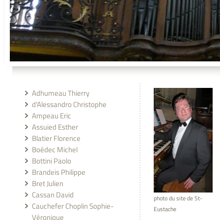
Adhumeau Thierry
d'Alessandro Christophe
Ampeau Eric
Assuied Esther
Blatier Florence
Boédec Michel
Bottini Paolo
Brandeis Philippe
Bret Julien
Cassan David
photo du site de St-
Cauchefer Choplin Sophie-
Eustache
Véronique