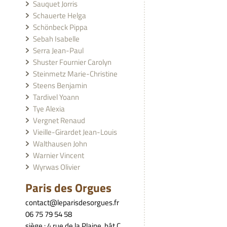
Sauquet Jorris
Schauerte Helga
Schönbeck Pippa
Sebah Isabelle
Serra Jean-Paul
Shuster Fournier Carolyn
Steinmetz Marie-Christine
Steens Benjamin
Tardivel Yoann
Tye Alexia
Vergnet Renaud
Vieille-Girardet Jean-Louis
Walthausen John
Warnier Vincent
Wyrwas Olivier
Paris des Orgues
contact@leparisdesorgues.fr
06 75 79 54 58
siège : 4 rue de la Plaine, bât C