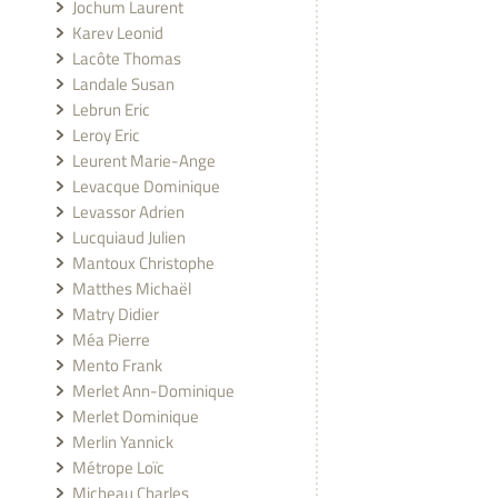
Jochum Laurent
Karev Leonid
Lacôte Thomas
Landale Susan
Lebrun Eric
Leroy Eric
Leurent Marie-Ange
Levacque Dominique
Levassor Adrien
Lucquiaud Julien
Mantoux Christophe
Matthes Michaël
Matry Didier
Méa Pierre
Mento Frank
Merlet Ann-Dominique
Merlet Dominique
Merlin Yannick
Métrope Loïc
Micheau Charles